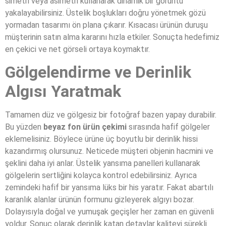
simetri veya asimetri kullanarak dinamik bir görüntü
yakalayabilirsiniz. Üstelik boşlukları doğru yönetmek gözü
yormadan tasarımı ön plana çıkarır. Kısacası ürünün duruşu
müşterinin satın alma kararını hızla etkiler. Sonuçta hedefimiz
en çekici ve net görseli ortaya koymaktır.
Gölgelendirme ve Derinlik
Algısı Yaratmak
Tamamen düz ve gölgesiz bir fotoğraf bazen yapay durabilir.
Bu yüzden
beyaz fon ürün çekimi
sırasında hafif gölgeler
eklemelisiniz. Böylece ürüne üç boyutlu bir derinlik hissi
kazandırmış olursunuz. Neticede müşteri objenin hacmini ve
şeklini daha iyi anlar. Üstelik yansıma panelleri kullanarak
gölgelerin sertliğini kolayca kontrol edebilirsiniz. Ayrıca
zemindeki hafif bir yansıma lüks bir his yaratır. Fakat abartılı
karanlık alanlar ürünün formunu gizleyerek algıyı bozar.
Dolayısıyla doğal ve yumuşak geçişler her zaman en güvenli
yoldur. Sonuç olarak derinlik katan detaylar kaliteyi sürekli