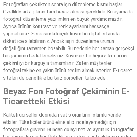
Fotoğrafları çektikten sonra işin düzenleme kısmı başlar.
Özellikle arka planın tam beyaz olması gereklidir. Bu aşamada
fotoğraf düzenleme yazılımları en büyük yardımcımızdır.
Ayrıca ürünün kontrast ve renk ayarlarını hassasça
yapmalısınız. Sonrasında küçük kusurları dijital ortamda
dikkatlice silebilirsiniz. Ancak aşırı düzenleme ürünün
doğallığını tamamen bozabilir. Bu nedenle her zaman gerçekçi
bir görünüm hedeflemelisiniz. Kusursuz bir
beyaz fon ürün
çekimi
iyi bir kurguyla tamamlanır. Zaten müşteriler
fotoğraftakine en yakın ürünü teslim almak isterler. E-ticaret
siteleri de genellikle bu tarz görselleri talep eder.
Beyaz Fon Fotoğraf Çekiminin E-
Ticaretteki Etkisi
Kaliteli görseller doğrudan satış oranlarını olumlu yönde
etkiler. Tüketiciler ürünü eline alıp inceleyemediği için
fotoğraflara güvenir. Bundan dolayı net ve aydınlık fotoğraflar
her zaman kazandırır. Üstelik bu profesyonel yaklaşım marka